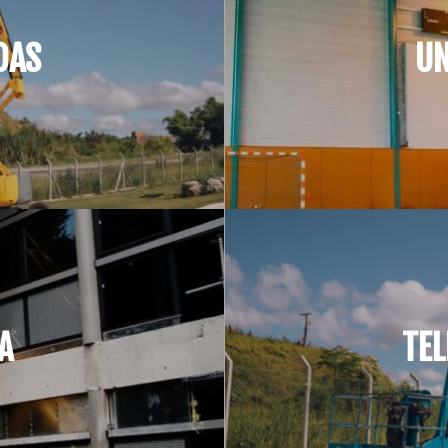
DAS
UN
A
TEL